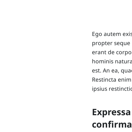
Ego autem exis
propter seque
erant de corpo
hominis natura
est. An ea, qu
Restincta enim 
ipsius restinct
Expressa 
confirmat