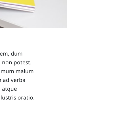
erem, dum
e non potest.
 summum malum
um ad verba
l atque
lustris oratio.