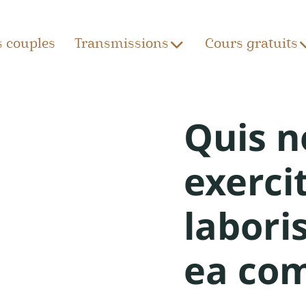
s couples
Transmissions
Cours gratuits
Quis n
exerci
laboris
ea co