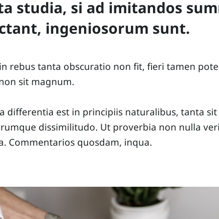
sta studia, si ad imitandos s
ectant, ingeniosorum sunt.
 rebus tanta obscuratio non fit, fieri tamen potes
 non sit magnum.
ta differentia est in principiis naturalibus, tanta sit
mque dissimilitudo. Ut proverbia non nulla ver
a. Commentarios quosdam, inqua.