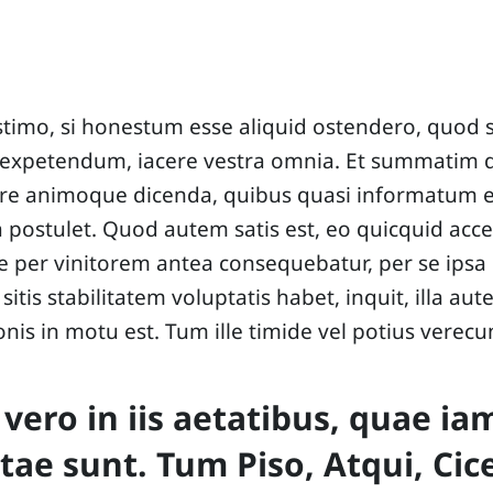
timo, si honestum esse aliquid ostendero, quod s
 expetendum, iacere vestra omnia. Et summatim
re animoque dicenda, quibus quasi informatum e
 postulet. Quod autem satis est, eo quicquid acce
ae per vinitorem antea consequebatur, per se ipsa 
sitis stabilitatem voluptatis habet, inquit, illa au
ionis in motu est. Tum ille timide vel potius verec
vero in iis aetatibus, quae ia
ae sunt. Tum Piso, Atqui, Cic