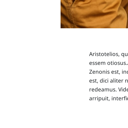
Aristotelios, 
essem otiosus.A
Zenonis est, 
est, dici alite
redeamus. Vide
arripuit, interf