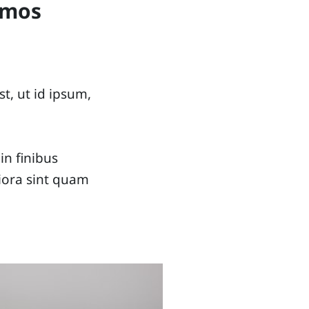
ummos
t, ut id ipsum,
 in finibus
iora sint quam