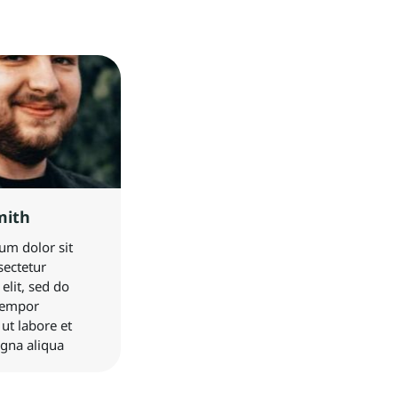
mith
um dolor sit
sectetur
 elit, sed do
tempor
 ut labore et
gna aliqua