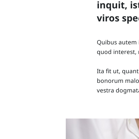
inquit, i
viros sp
Quibus autem in
quod interest,
Ita fit ut, quan
bonorum maloru
vestra dogmat