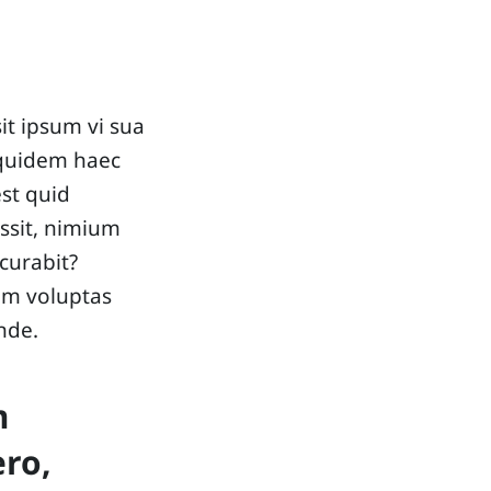
it ipsum vi sua
 quidem haec
st quid
ssit, nimium
curabit?
tem voluptas
unde.
m
ero,