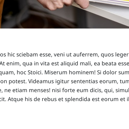
quos hic sciebam esse, veni ut auferrem, quos leg
t enim, qua in vita est aliquid mali, ea beata ess
inquam, hoc Stoici. Miserum hominem! Si dolor
r non potest. Videamus igitur sententias eorum, t
, ne etiam menses! nisi forte eum dicis, qui, simu
icit. Atque his de rebus et splendida est eorum et il