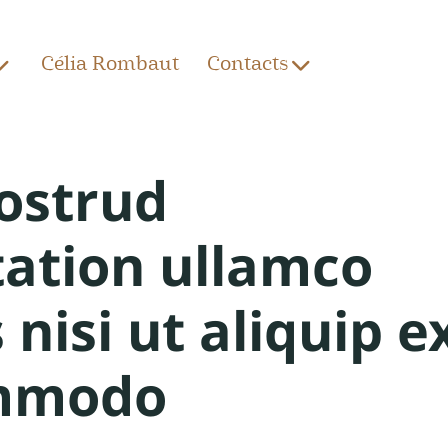
Célia Rombaut
Contacts
ostrud
tation ullamco
 nisi ut aliquip e
mmodo