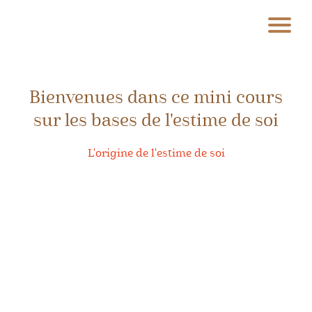
A
ue
F
Bienvenues dans ce mini cours
r
sur les bases de l'estime de soi
m
at
L'origine de l'estime de soi
o
s
St
g
c
pl
Tr
a