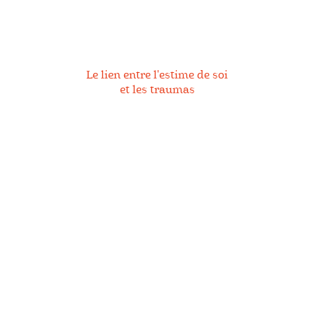
s
m
s
io
n
Le lien entre l'estime de soi
et les traumas
C
u
s
g
at
ui
ts
Cé
a
R
m
a