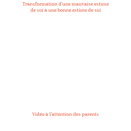
Transformation d'une mauvaise estime
C
de soi à une bonne estime de soi
n
a
ts
Vidéo à l'attention des parents