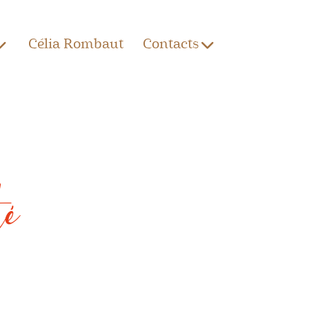
Célia Rombaut
Contacts
é