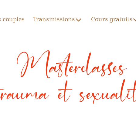
s couples
Transmissions
Cours gratuits
Masterclasses
trauma et sexualit